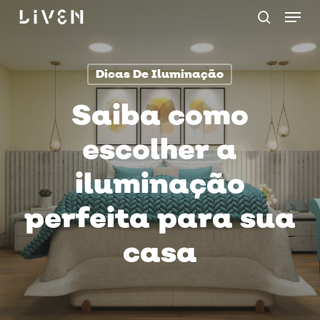
Menu
Skip
procurar
to
main
Dicas De Iluminação
content
Saiba como
escolher a
iluminação
perfeita para sua
casa