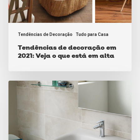
alta
Tendências de Decoração
Tudo para Casa
Tendências de decoração em
2021: Veja o que está em alta
Harmonização
do
banheiro:
Cuba
de
parede