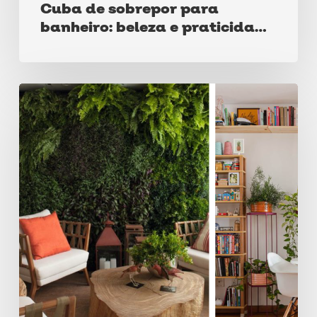
Cuba de sobrepor para
banheiro: beleza e praticidade
em um único elemento
Tendências
de
decoração
em
2021:
Veja
o
que
está
em