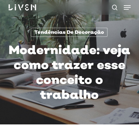
Menu
Skip
procurar
to
main
Tendências De Decoração
content
Modernidade: veja
como trazer esse
conceito o
trabalho