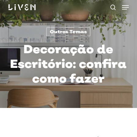
Menu
Skip
procurar
to
main
Outros Temas
content
Decoração de
Escritório: confira
como fazer