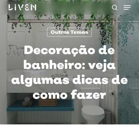
Menu
Skip
procurar
to
main
Outros Temas
content
Decoração de
banheiro: veja
algumas dicas de
como fazer