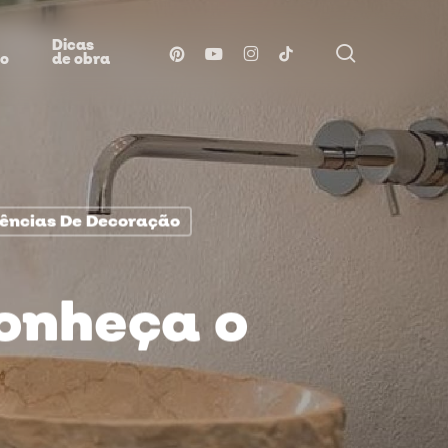
Dicas
procurar
pinterest
youtube
instagram
tiktok
ão
de obra
ências De Decoração
onheça o