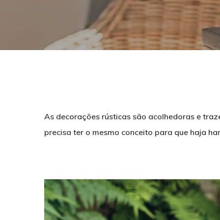
As decorações rústicas são acolhedoras e traz
precisa ter o mesmo conceito para que haja ha
Pressione ENTER para pesquisar ou ESC para f