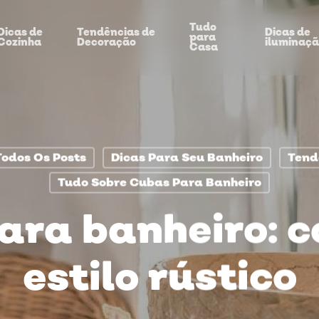
Tudo
Dicas de
Tendências de
Dicas de
para
Cozinha
Decoração
iluminaç
Casa
Todos Os Posts
Dicas Para Seu Banheiro
Tend
Tudo Sobre Cubas Para Banheiro
ara banheiro: c
estilo rústico