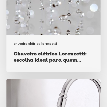
conforto
e
economia
chuveiro elétrico lorenzetti
Chuveiro elétrico Lorenzetti:
escolha ideal para quem
busca conforto e economia
Saiba
tudo
sobre
torneiras