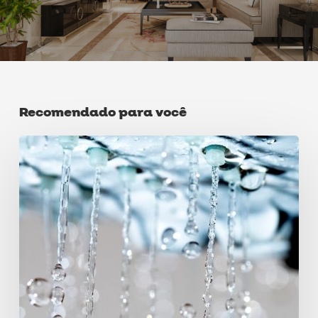
Recomendado para você
Chuveiro
elétrico
Lorenzetti:
escolha
ideal
para
quem
busca