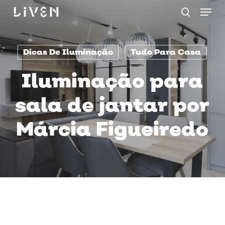
Menu
Skip
procurar
to
main
Dicas De Iluminação
Tudo Para Casa
content
Iluminação para
sala de jantar por
Márcia Figueiredo