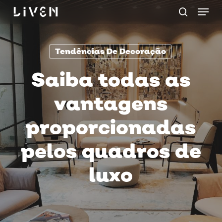
Menu
Skip
procurar
to
main
Tendências De Decoração
content
Saiba todas as
vantagens
proporcionadas
pelos quadros de
luxo