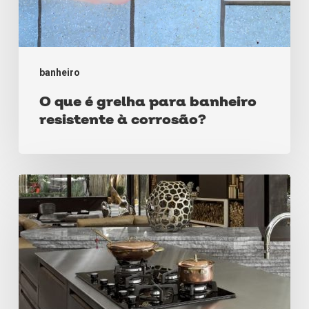
banheiro
O que é grelha para banheiro
resistente à corrosão?
Saiba
como
decorar
com
cubas
para