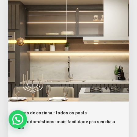
coifas
para
a
cozinha
da
sua
casa
Dicas de cozinha - todos os posts
Eletrodomésticos: mais facilidade pro seu dia a
dia