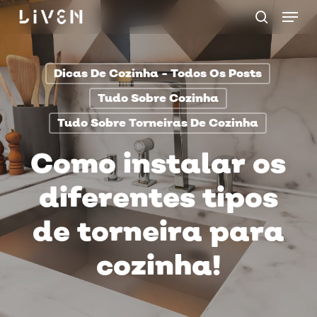
Menu
Skip
procurar
to
main
Dicas De Cozinha - Todos Os Posts
content
Tudo Sobre Cozinha
Tudo Sobre Torneiras De Cozinha
Como instalar os
diferentes tipos
de torneira para
cozinha!