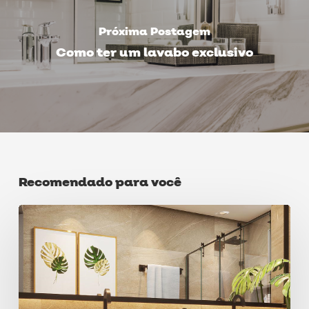
Próxima Postagem
Como ter um lavabo exclusivo
Recomendado para você
Acabamento
de
registro
–
por