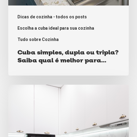
Dicas de cozinha - todos os posts
Escolha a cuba ideal para sua cozinha
Tudo sobre Cozinha
Cuba simples, dupla ou tripla?
Saiba qual é melhor para
você!
Como
mudar
sua
cozinha
com