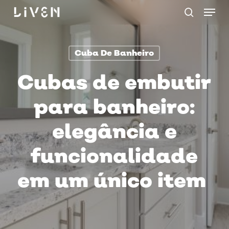
Menu
Skip
procurar
to
main
Cuba De Banheiro
content
Cubas de embutir
para banheiro:
elegância e
funcionalidade
em um único item