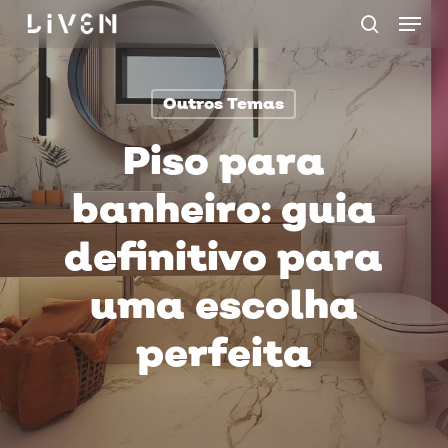
Menu
Skip
procurar
to
main
Outros Temas
content
Piso para
banheiro: guia
definitivo para
uma escolha
perfeita