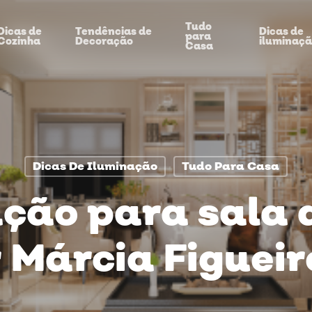
Tudo
Dicas de
Tendências de
Dicas de
para
Cozinha
Decoração
iluminaç
Casa
Dicas De Iluminação
Tudo Para Casa
ção para sala 
 Márcia Figuei