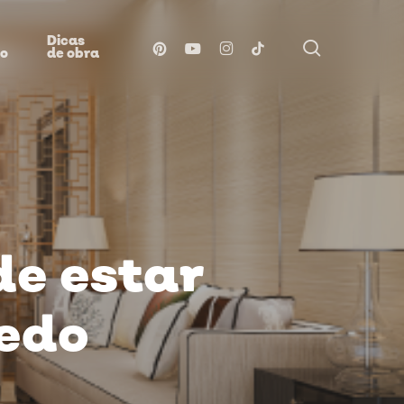
Dicas
procurar
pinterest
youtube
instagram
tiktok
ão
de obra
de estar
redo