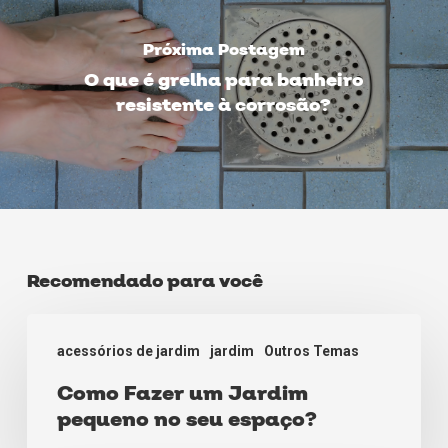
Próxima Postagem
O que é grelha para banheiro
resistente à corrosão?
Recomendado para você
Como
acessórios de jardim
jardim
Outros Temas
Fazer
Como Fazer um Jardim
um
pequeno no seu espaço?
Jardim