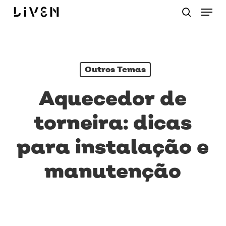
Menu
Skip
procurar
to
main
content
Outros Temas
Aquecedor de
torneira: dicas
para instalação e
manutenção