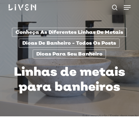
Menu
Skip
procurar
to
main
Conheça As Diferentes Linhas De Metais
content
Dicas De Banheiro - Todos Os Posts
Dicas Para Seu Banheiro
Linhas de metais
para banheiros