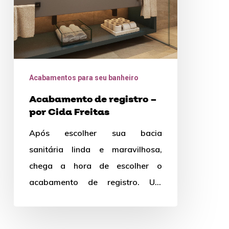
Cida
Freitas
Acabamentos para seu banheiro
Acabamento de registro –
por Cida Freitas
Após escolher sua bacia
sanitária linda e maravilhosa,
chega a hora de escolher o
acabamento de registro. Um
grande desafio na hora de
reformar ou construir é…