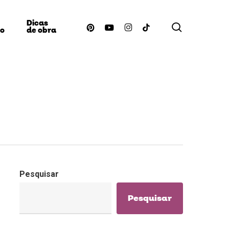
Dicas
procurar
pinterest
youtube
instagram
tiktok
ão
de obra
Pesquisar
Pesquisar