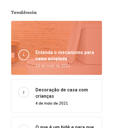
Tendência
Entenda o mecanismo para
caixa acoplada
14 de maio de 2021
Decoração de casa com
crianças
4 de maio de 2021
O que é um bidê e para que