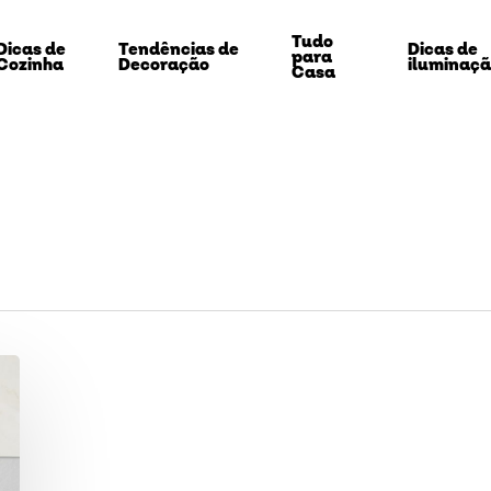
Tudo
Dicas de
Tendências de
Dicas de
para
Cozinha
Decoração
iluminaç
Casa
echar