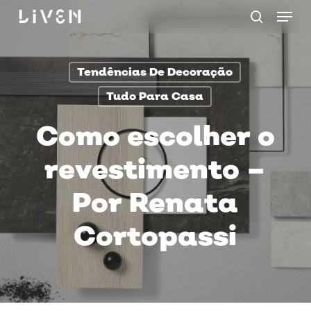
Menu
Skip
procurar
to
main
Tendências De Decoração
content
Tudo Para Casa
Como escolher o
revestimento –
Por Renata
Cortopassi