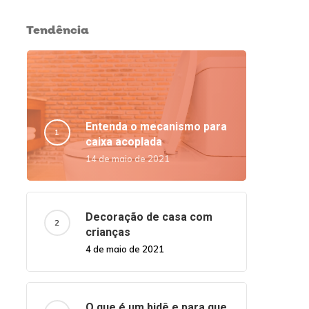
Tendência
Entenda o mecanismo para
caixa acoplada
14 de maio de 2021
Decoração de casa com
crianças
4 de maio de 2021
O que é um bidê e para que