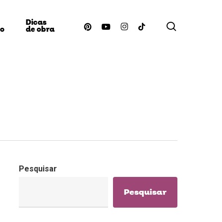
Dicas
procurar
pinterest
youtube
instagram
tiktok
ão
de obra
Pesquisar
Pesquisar