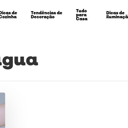
Tudo
Dicas de
Tendências de
Dicas de
para
Cozinha
Decoração
iluminaç
Casa
 água
echar