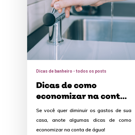
na
conta
de
água
Dicas de banheiro - todos os posts
Dicas de como
economizar na conta
de água
Se você quer diminuir os gastos de sua
casa, anote algumas dicas de como
economizar na conta de água!