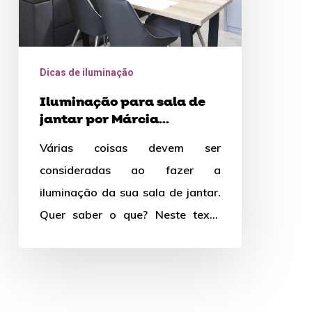
Figueiredo
Dicas de iluminação
Iluminação para sala de
jantar por Márcia
Figueiredo
Várias coisas devem ser
consideradas ao fazer a
iluminação da sua sala de jantar.
Quer saber o que? Neste texto
falamos sobre isso. Boa leitura!