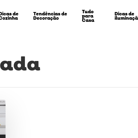
Tudo
Dicas de
Tendências de
Dicas de
para
Cozinha
Decoração
iluminaç
Casa
rada
echar