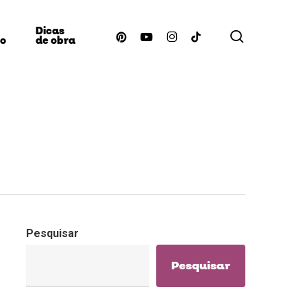
Dicas
procurar
pinterest
youtube
instagram
tiktok
ão
de obra
Pesquisar
Pesquisar