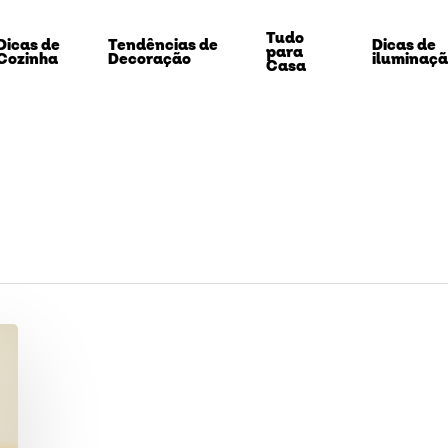
Tudo
Dicas de
Tendências de
Dicas de
para
Cozinha
Decoração
iluminaç
Casa
echar