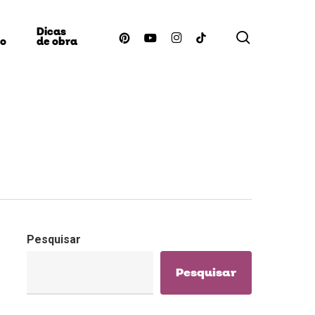
Dicas
procurar
pinterest
youtube
instagram
tiktok
ão
de obra
Pesquisar
Pesquisar