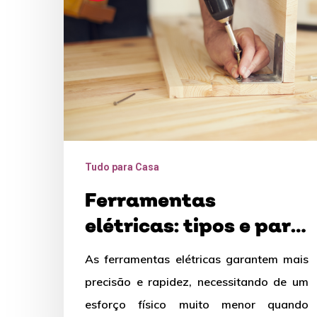
para
que
servem
Tudo para Casa
Ferramentas
elétricas: tipos e para
que servem
As ferramentas elétricas garantem mais
precisão e rapidez, necessitando de um
esforço físico muito menor quando