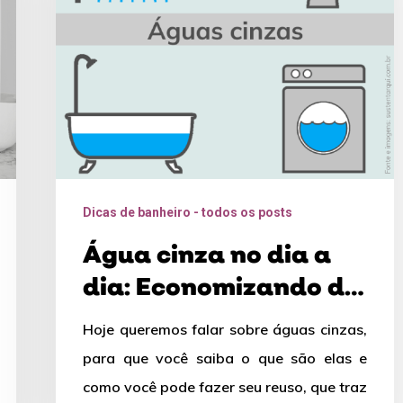
a
dia:
Economizando
de
forma
sustentável
Dicas de banheiro - todos os posts
Água cinza no dia a
dia: Economizando de
forma sustentável
Hoje queremos falar sobre águas cinzas,
para que você saiba o que são elas e
como você pode fazer seu reuso, que traz