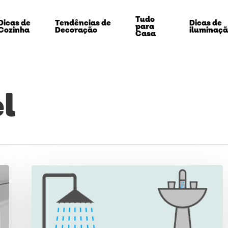
Tudo
Dicas de
Tendências de
Dicas de
para
Cozinha
Decoração
iluminaç
Casa
l
Água
cinza
echar
no
dia