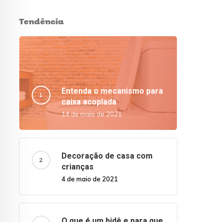
Tendência
Entenda o mecanismo para
caixa acoplada
14 de maio de 2021
Decoração de casa com
crianças
4 de maio de 2021
O que é um bidê e para que