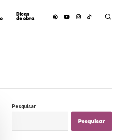
Dicas
procurar
pinterest
youtube
instagram
tiktok
ão
de obra
Pesquisar
Pesquisar