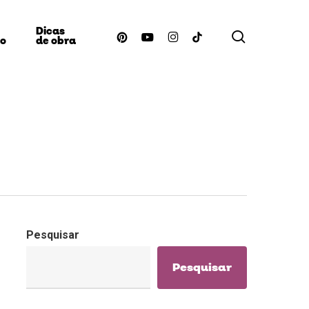
Dicas
procurar
pinterest
youtube
instagram
tiktok
ão
de obra
Pesquisar
Pesquisar