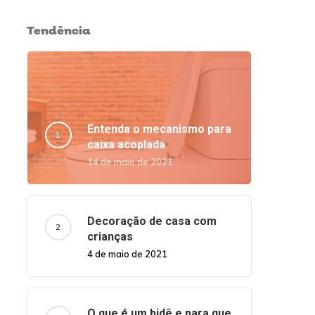
Tendência
Entenda o mecanismo para
caixa acoplada
14 de maio de 2021
Decoração de casa com
crianças
4 de maio de 2021
O que é um bidê e para que