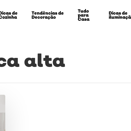
Tudo
Dicas de
Tendências de
Dicas de
para
Cozinha
Decoração
iluminaç
Casa
ca alta
echar