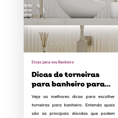
banheiro
para
ler
antes
de
escolher
a
Dicas para seu Banheiro
sua
Dicas de torneiras
para banheiro para
ler antes de escolher
Veja as melhores dicas para escolher
a sua
torneiras para banheiro. Entenda quais
são as principais dúvidas que podem