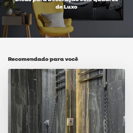
de Luxo
Recomendado para você
Como
escolher
a
cuba
certa
para
o