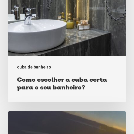
seu
banheiro?
cuba de banheiro
Como escolher a cuba certa
para o seu banheiro?
Aquecedor
de