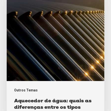
água:
quais
as
diferenças
entre
os
tipos
Outros Temas
Aquecedor de água: quais as
diferenças entre os tipos