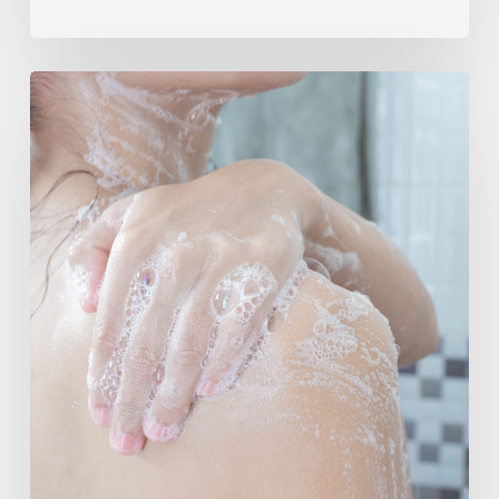
Dicas
imperdíveis
para
garantir
um
banho
sensacional