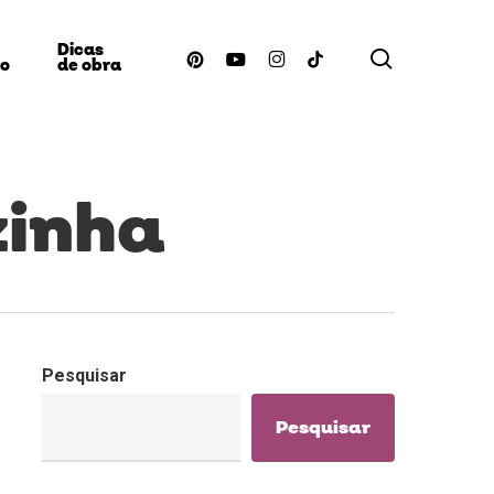
Dicas
procurar
pinterest
youtube
instagram
tiktok
ão
de obra
zinha
Pesquisar
Pesquisar