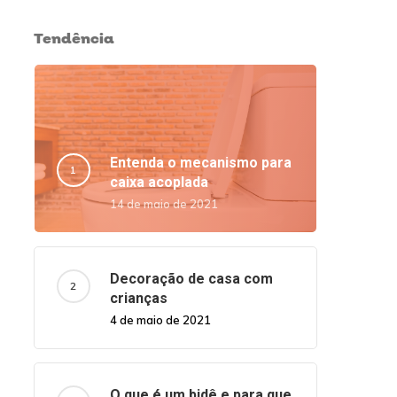
Tendência
Entenda o mecanismo para
caixa acoplada
14 de maio de 2021
Decoração de casa com
crianças
4 de maio de 2021
O que é um bidê e para que