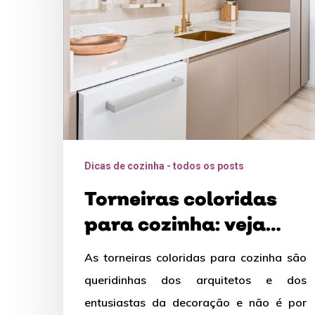
veja
como
adicionar
mais
cor
ao
ambiente
Dicas de cozinha - todos os posts
Torneiras coloridas
para cozinha: veja
como adicionar mais
As torneiras coloridas para cozinha são
cor ao ambiente
queridinhas dos arquitetos e dos
entusiastas da decoração e não é por