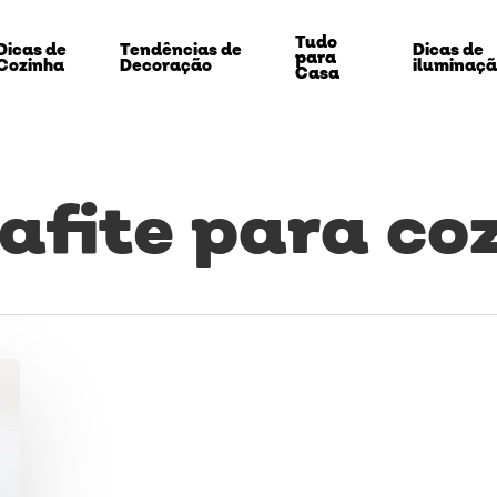
Tudo
Dicas de
Tendências de
Dicas de
para
Cozinha
Decoração
iluminaç
Casa
rafite para co
echar