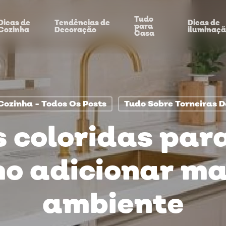
Tudo
Dicas de
Tendências de
Dicas de
para
Cozinha
Decoração
iluminaç
Casa
Cozinha - Todos Os Posts
Tudo Sobre Torneiras D
s coloridas para
o adicionar ma
ambiente