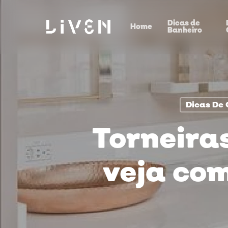
Skip
Dicas de
to
Home
Banheiro
main
content
Dicas De 
Torneira
veja com