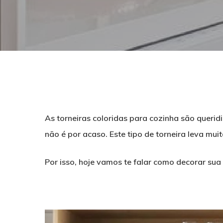
As torneiras coloridas para cozinha são querid
não é por acaso. Este tipo de torneira leva mu
Por isso, hoje vamos te falar como decorar sua
Pressione ENTER para pesquisar ou ESC para f