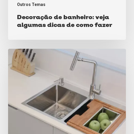
Outros Temas
Decoração de banheiro: veja
algumas dicas de como fazer
Cuba
de
Sobrepor
ou
de
Embutir?
Saiba
qual
é