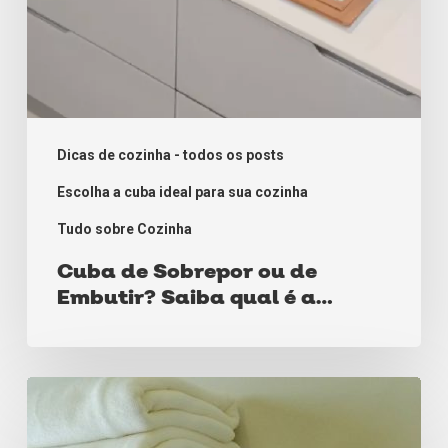
a
melhor
para
você
Dicas de cozinha - todos os posts
Escolha a cuba ideal para sua cozinha
Tudo sobre Cozinha
Cuba de Sobrepor ou de
Embutir? Saiba qual é a
melhor para você
Porta-
toalhas: