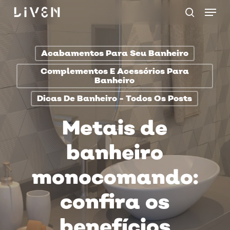
Menu
Skip
procurar
to
main
Acabamentos Para Seu Banheiro
content
Complementos E Acessórios Para
Banheiro
Dicas De Banheiro - Todos Os Posts
Metais de
banheiro
monocomando:
confira os
benefícios