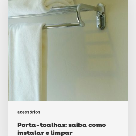
saiba
como
instalar
e
limpar
acessórios
Porta-toalhas: saiba como
instalar e limpar