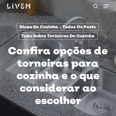
Menu
Skip
procurar
to
main
Dicas De Cozinha - Todos Os Posts
content
Tudo Sobre Torneiras De Cozinha
Confira opções de
torneiras para
cozinha e o que
considerar ao
escolher