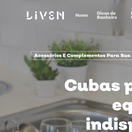
Skip
Dicas de
to
Home
Banheiro
main
content
Acessórios E Complementos Para Sua
Cubas p
eq
indis