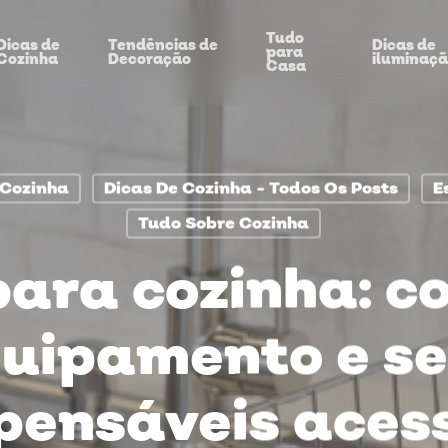
Tudo
Dicas de
Tendências de
Dicas de
para
Cozinha
Decoração
iluminaç
Casa
 Cozinha
Dicas De Cozinha - Todos Os Posts
E
Tudo Sobre Cozinha
ara cozinha: c
uipamento e s
pensáveis aces