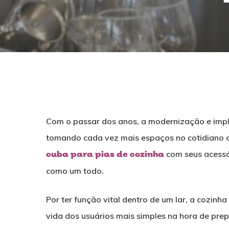
Com o passar dos anos, a modernização e imp
tomando cada vez mais espaços no cotidiano d
cuba para pias de cozinha
com seus acessó
como um todo.
Por ter função vital dentro de um lar, a cozin
Pressione ENTER para pesquisar ou ESC para f
vida dos usuários mais simples na hora de prep