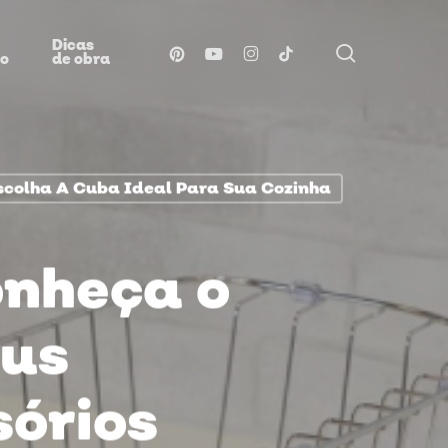
Dicas
procurar
pinterest
youtube
instagram
tiktok
ão
de obra
scolha A Cuba Ideal Para Sua Cozinha
onheça o
eus
sórios