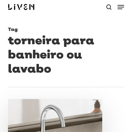
Menu
Skip
procurar
to
main
Tag
content
torneira para
banheiro ou
lavabo
Torneira
para
banheiro
e