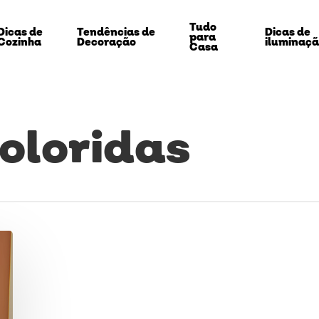
Tudo
Dicas de
Tendências de
Dicas de
para
Cozinha
Decoração
iluminaç
Casa
coloridas
echar