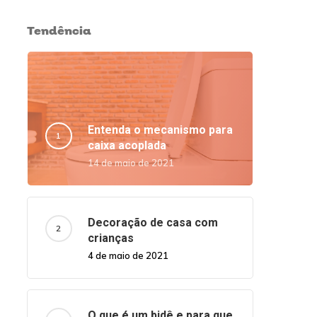
Tendência
Entenda o mecanismo para
caixa acoplada
14 de maio de 2021
Decoração de casa com
crianças
4 de maio de 2021
O que é um bidê e para que