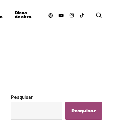
Dicas
procurar
pinterest
youtube
instagram
tiktok
ão
de obra
Pesquisar
Pesquisar