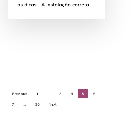
as dicas… A instalação correta de
uma bacia…
Previous
1
…
3
4
5
6
7
…
30
Next