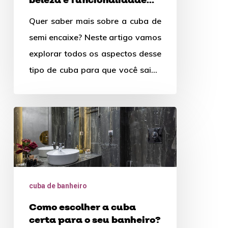
beleza e funcionalidade
para
para banheiros compactos
Quer saber mais sobre a cuba de
banheiros
semi encaixe? Neste artigo vamos
compactos
explorar todos os aspectos desse
tipo de cuba para que você saiba
como…
Como
escolher
a
cuba
certa
cuba de banheiro
para
Como escolher a cuba
o
certa para o seu banheiro?