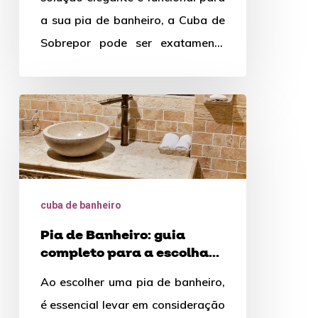
um
a sua pia de banheiro, a Cuba de
único
Sobrepor pode ser exatamente
elemento
o…
Pia
de
Banheiro:
guia
completo
cuba de banheiro
para
Pia de Banheiro: guia
a
completo para a escolha
escolha
perfeita
Ao escolher uma pia de banheiro,
perfeita
é essencial levar em consideração