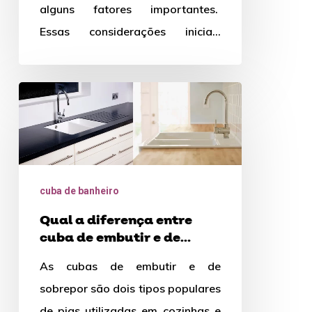
alguns fatores importantes.
Essas considerações iniciais
ajudarão você a tomar uma
decisão informada e…
Qual
a
diferença
entre
cuba
cuba de banheiro
de
Qual a diferença entre
embutir
cuba de embutir e de
e
sobrepor?
As cubas de embutir e de
de
sobrepor são dois tipos populares
sobrepor?
de pias utilizadas em cozinhas e