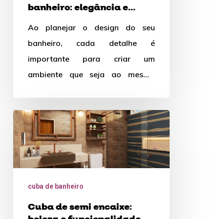
banheiro: elegância e
funcionalidade
funcionalidade em um
Ao planejar o design do seu
único item
em
banheiro, cada detalhe é
um
importante para criar um
único
ambiente que seja ao mesmo
item
tempo funcional e esteticamente
agradável. Entre os…
Cuba
de
semi
encaixe:
beleza
cuba de banheiro
e
Cuba de semi encaixe:
funcionalidade