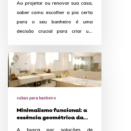
Ao projetar ou renovar sua casa,
banheiro
saber como escolher a pia certa
para o seu banheiro é uma
decisão crucial para criar um
ambiente funcional…
Minimalismo
funcional:
a
essência
geométrica
cubas para banheiro
da
Minimalismo funcional: a
cuba
essência geométrica da
de
cuba de semi encaixe na
A busca por soluções de