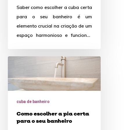
seu
Saber como escolher a cuba certa
banheiro?
para o seu banheiro é um
elemento crucial na criação de um
espaço harmonioso e funcional.
Com uma ampla…
Como
escolher
a
pia
certa
cuba de banheiro
para
Como escolher a pia certa
o
para o seu banheiro
seu