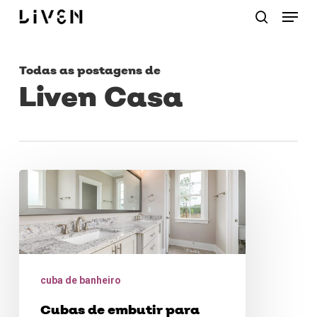
Menu
Skip
procurar
to
main
Todas as postagens de
content
Liven Casa
Cubas
de
embutir
para
banheiro:
cuba de banheiro
elegância
Cubas de embutir para
e