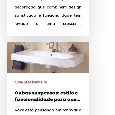
decoração de interiores
semi
decoração que combinem design
encaixe
sofisticado e funcionalidade tem
na
levado a uma crescente
decoração
valorização do minimalismo
de
funcional. Nesse contexto, a
interiores
Cubas
cuba…
suspensas:
estilo
e
funcionalidade
cuba para banheiro
para
Cubas suspensas: estilo e
o
funcionalidade para o seu
seu
banheiro
Você está pensando em renovar o
banheiro