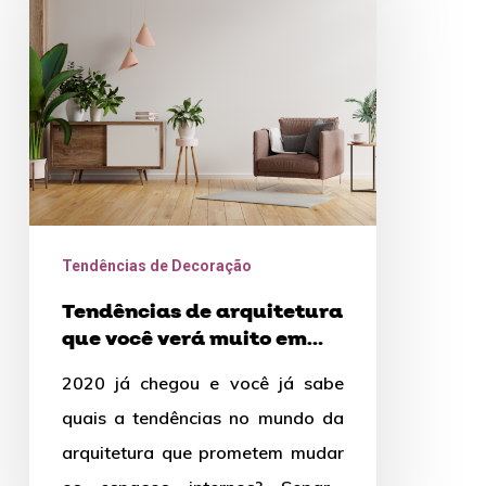
arquitetura
que
você
verá
muito
em
2020
Tendências de Decoração
Tendências de arquitetura
que você verá muito em
2020
2020 já chegou e você já sabe
quais a tendências no mundo da
arquitetura que prometem mudar