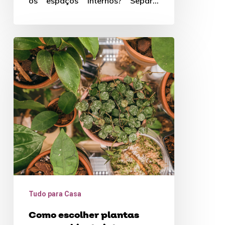
os espaços internos? Separei
cinco tendências que são…
Como
escolher
plantas
para
ambiente
interno
Tudo para Casa
Como escolher plantas