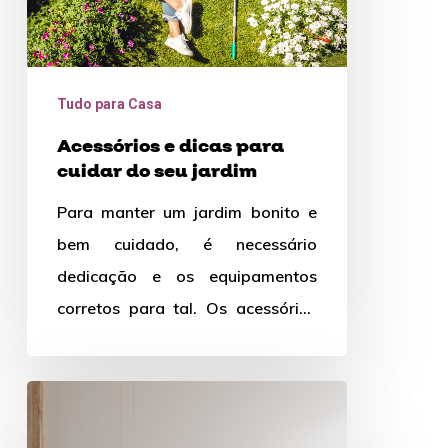
jardim
Tudo para Casa
Acessórios e dicas para
cuidar do seu jardim
Para manter um jardim bonito e
bem cuidado, é necessário
dedicação e os equipamentos
corretos para tal. Os acessórios
para jardim são aqueles que
permitem…
Tendências
de