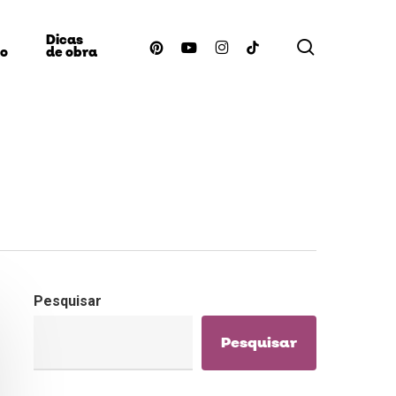
Dicas
procurar
pinterest
youtube
instagram
tiktok
ão
de obra
Pesquisar
Pesquisar