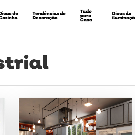
Tudo
Dicas de
Tendências de
Dicas de
para
Cozinha
Decoração
iluminaç
Casa
strial
Estilo
Industrial:
echar
tudo
sobre