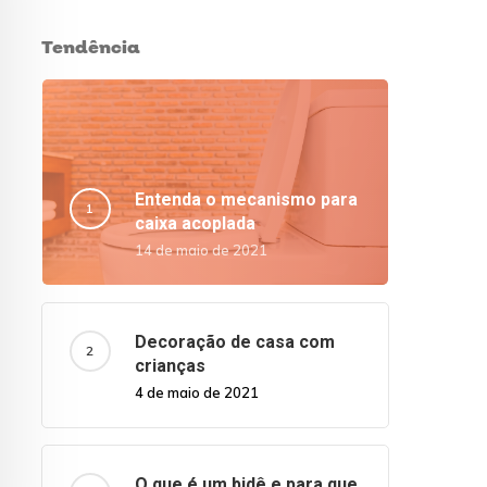
Tendência
Entenda o mecanismo para
caixa acoplada
14 de maio de 2021
Decoração de casa com
crianças
4 de maio de 2021
O que é um bidê e para que