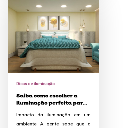
como
escolher
a
iluminação
perfeita
para
sua
casa
Dicas de iluminação
Saiba como escolher a
iluminação perfeita para
sua casa
Impacto da iluminação em um
ambiente A gente sabe que a