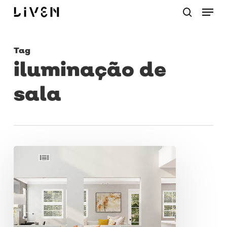
Menu
Skip
procurar
to
main
Tag
content
iluminação de
sala
Luz
e
textura:
confira
como