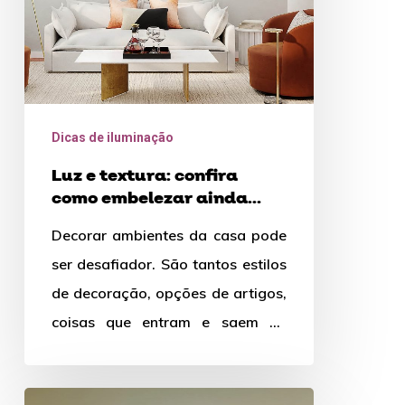
embelezar
ainda
mais
cada
ambiente
Dicas de iluminação
Luz e textura: confira
como embelezar ainda
mais cada ambiente
Decorar ambientes da casa pode
ser desafiador. São tantos estilos
de decoração, opções de artigos,
coisas que entram e saem de
moda, que muitas vezes…
Saiba