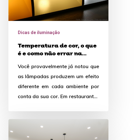
como
não
errar
Dicas de iluminação
na
Temperatura de cor, o que
escolha
é e como não errar na
da
escolha da iluminação
Você provavelmente já notou que
iluminação
as lâmpadas produzem um efeito
diferente em cada ambiente por
conta da sua cor. Em restaurantes
que querem produzir um…
Iluminação
da