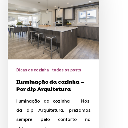
cozinha
–
Por
dlp
Arquitetura
Dicas de cozinha - todos os posts
Iluminação da cozinha –
Por dlp Arquitetura
Iluminação da cozinha Nós,
da dlp Arquitetura, prezamos
sempre pelo conforto na