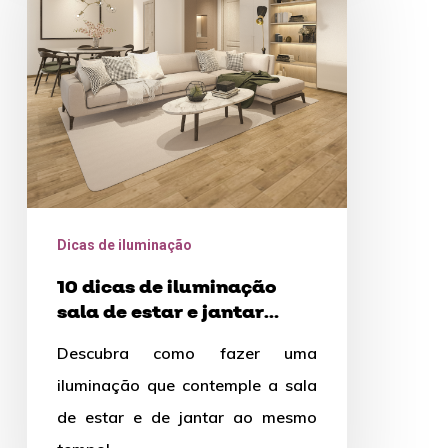
de
iluminação
sala
de
estar
e
jantar
integradas
Dicas de iluminação
10 dicas de iluminação
sala de estar e jantar
integradas
Descubra como fazer uma
iluminação que contemple a sala
de estar e de jantar ao mesmo