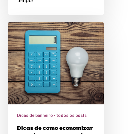
tempo!
Dicas
de
como
economizar
energia
na
sua
conta
de
luz
Dicas de banheiro - todos os posts
Dicas de como economizar