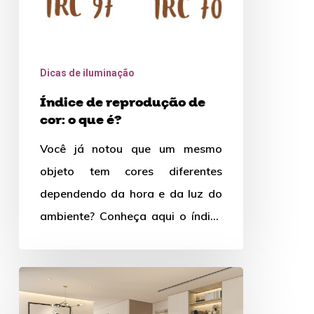
é?
Dicas de iluminação
Índice de reprodução de
cor: o que é?
Você já notou que um mesmo
objeto tem cores diferentes
dependendo da hora e da luz do
ambiente? Conheça aqui o índice
de reprodução de…
10
dicas