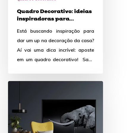
transformar
Quadro Decorativo: ideias
sua
inspiradoras para
casa
transformar sua casa
Está buscando inspiração para
dar um up na decoração da casa?
Aí vai uma dica incrível: aposte
em um quadro decorativo! Sabe
aqueles vazios nas…
Dicas
para
Decoração
com
Quadros
de