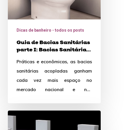
Sanitárias
Acopladas
Dicas de banheiro - todos os posts
Guia de Bacias Sanitárias
parte I: Bacias Sanitárias
Acopladas
Práticas e econômicas, as bacias
sanitárias acopladas ganham
cada vez mais espaço no
mercado nacional e nas
residências brasileiras. Contudo,
escolher o sanitário ideal para…
Tudo
o