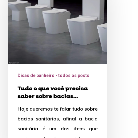
que
você
precisa
saber
sobre
bacias
sanitárias
Dicas de banheiro - todos os posts
Tudo o que você precisa
saber sobre bacias
sanitárias
Hoje queremos te falar tudo sobre
bacias sanitárias, afinal a bacia
sanitária é um dos itens que