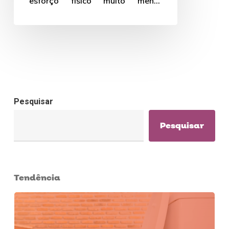
esforço físico muito menor
quando comparado à
ferramentas manuais. Quer saber
os tipos e…
Pesquisar
Pesquisar
Tendência