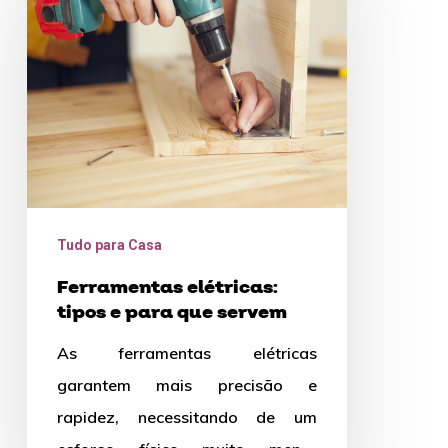
tipos
e
para
que
servem
Tudo para Casa
Ferramentas elétricas:
tipos e para que servem
As ferramentas elétricas
garantem mais precisão e
rapidez, necessitando de um