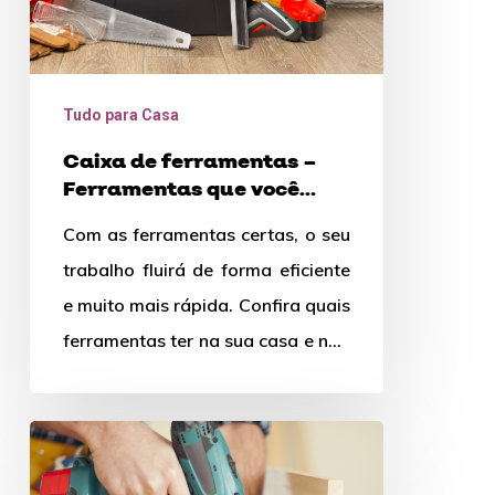
precisa
ter
em
Tudo para Casa
casa
Caixa de ferramentas –
Ferramentas que você
precisa ter em casa
Com as ferramentas certas, o seu
trabalho fluirá de forma eficiente
e muito mais rápida. Confira quais
ferramentas ter na sua casa e não
passe…
Ferramentas
elétricas: