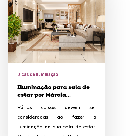
sala
de
estar
por
Márcia
Figueiredo
Dicas de iluminação
Iluminação para sala de
estar por Márcia
Figueiredo
Várias coisas devem ser
consideradas ao fazer a
iluminação da sua sala de estar.