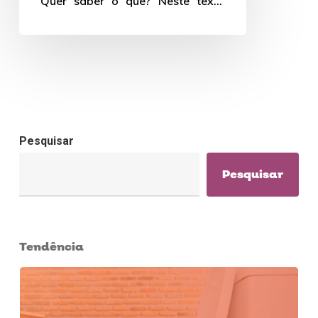
Quer saber o que? Neste texto
falamos sobre isso. Boa leitura!
Pesquisar
Pesquisar
Tendência