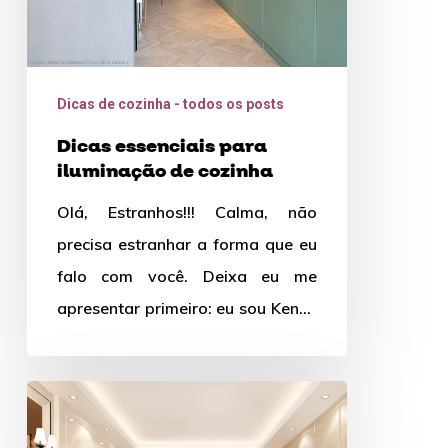
Dicas de cozinha - todos os posts
Dicas essenciais para
iluminação de cozinha
Olá, Estranhos!!! Calma, não
precisa estranhar a forma que eu
falo com você. Deixa eu me
apresentar primeiro: eu sou Kenny
Nogueira, Arquiteto e Chef…
Iluminação
para