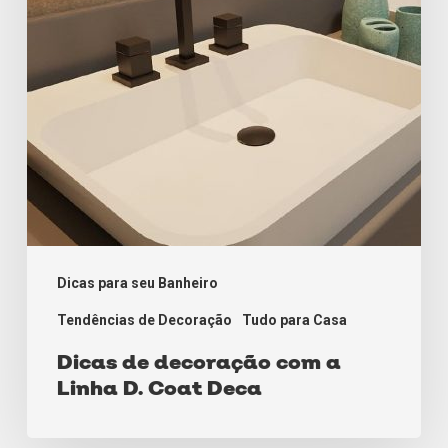
Linha
D.
Coat
Deca
Dicas para seu Banheiro
Tendências de Decoração
Tudo para Casa
Dicas de decoração com a
Linha D. Coat Deca