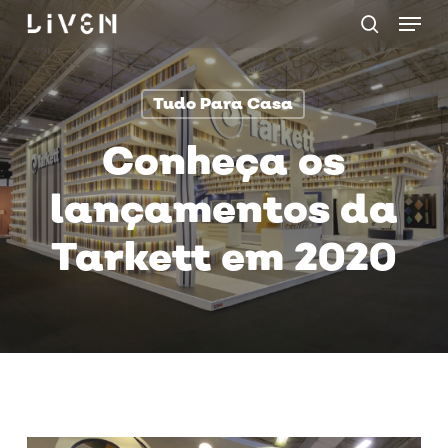
Menu
Skip
procurar
to
main
Tudo Para Casa
content
Conheça os
lançamentos da
Tarkett em 2020