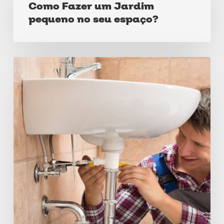
Como Fazer um Jardim
um
pequeno no seu espaço?
Jardim
pequeno
no
Instalação
seu
de
espaço?
banheiro:
Veja
os
itens
necessários