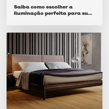
Saiba como escolher a
iluminação perfeita para sua
casa
Como
escolher
pisos
para
sua
casa