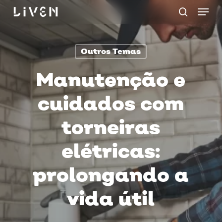
Menu
Skip
procurar
to
main
Outros Temas
content
Manutenção e
cuidados com
torneiras
elétricas:
prolongando a
vida útil