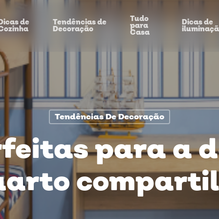
Tudo
Dicas de
Tendências de
Dicas de
para
Cozinha
Decoração
iluminaç
Casa
Tendências De Decoração
rfeitas para a 
uarto comparti