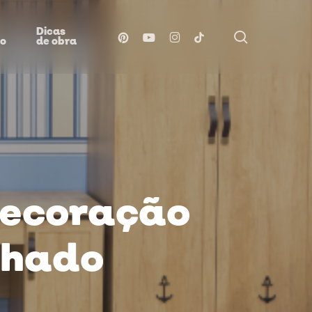
Dicas
procurar
pinterest
youtube
instagram
tiktok
ão
de obra
decoração
lhado