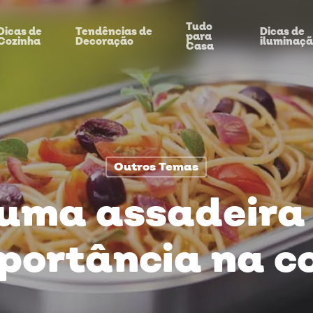
Tudo
Dicas de
Tendências de
Dicas de
para
Cozinha
Decoração
iluminaç
Casa
Outros Temas
 uma assadeira 
portância na c