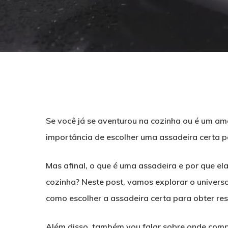
Se você já se aventurou na cozinha ou é um ama
importância de escolher uma assadeira certa p
Mas afinal, o que é uma assadeira e por que ela
cozinha? Neste post, vamos explorar o universo
como escolher a assadeira certa para obter res
Pressione ENTER para pesquisar ou ESC para f
Além disso, também vou falar sobre onde comp