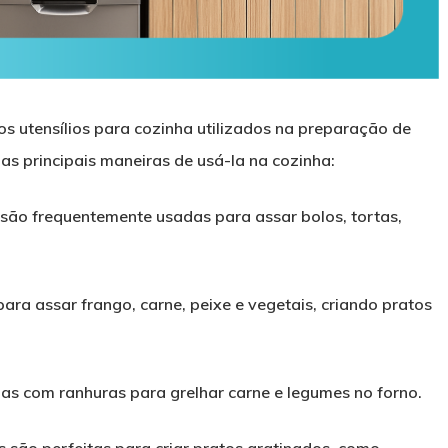
 utensílios para cozinha utilizados na preparação de
as principais maneiras de usá-la na cozinha:
ão frequentemente usadas para assar bolos, tortas,
ra assar frango, carne, peixe e vegetais, criando pratos
 com ranhuras para grelhar carne e legumes no forno.
são perfeitas para criar pratos gratinados, como