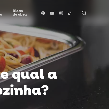
Dicas
procurar
pinterest
youtube
instagram
tiktok
ão
de obra
e qual a
ozinha?