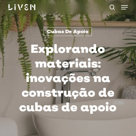
Menu
Skip
procurar
to
main
Cubas De Apoio
content
Explorando
materiais:
inovações na
construção de
cubas de apoio