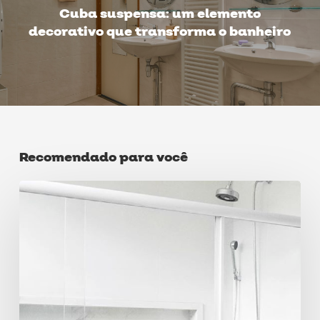
Cuba suspensa: um elemento
decorativo que transforma o banheiro
Recomendado para você
Vantagens
do
chuveiro
favorito
na
Liven