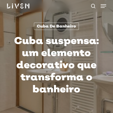
Menu
Skip
procurar
to
main
Cuba De Banheiro
content
Cuba suspensa:
um elemento
decorativo que
transforma o
banheiro