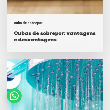
cuba de sobrepor
Cubas de sobrepor: vantagens
e desvantagens
Tudo
o
que
você
precisa
saber