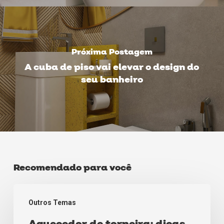
Próxima Postagem
A cuba de piso vai elevar o design do
seu banheiro
Recomendado para você
Aquecedor
Outros Temas
de
torneira: