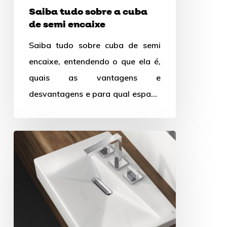
Saiba tudo sobre a cuba
semi
de semi encaixe
encaixe
Saiba tudo sobre cuba de semi
encaixe, entendendo o que ela é,
quais as vantagens e
desvantagens e para qual espaço
ela é mais indicada.
Harmonização
com
cubas
para
banheiro:
cuba