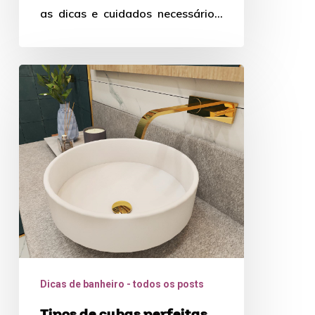
as dicas e cuidados necessários.
Boa leitura!
Tipos
de
cubas
perfeitas
para
o
seu
banheiro
Dicas de banheiro - todos os posts
Tipos de cubas perfeitas