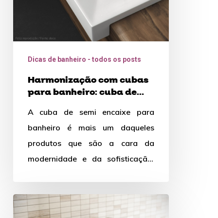
de
semi
encaixe
Dicas de banheiro - todos os posts
Harmonização com cubas
para banheiro: cuba de
semi encaixe
A cuba de semi encaixe para
banheiro é mais um daqueles
produtos que são a cara da
modernidade e da sofisticação.
Pensada para facilitar a…
Cubas
para