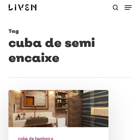
Menu
Skip
procurar
to
main
Tag
content
cuba de semi
encaixe
Cuba
de
semi
encaixe:
beleza
cuba de banheiro