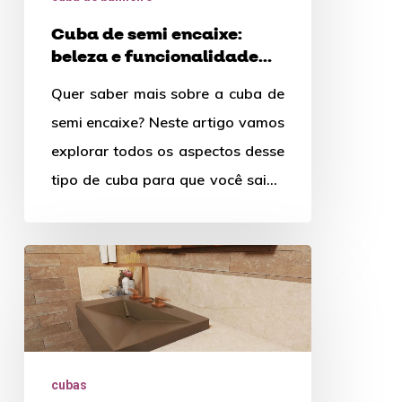
e
Cuba de semi encaixe:
funcionalidade
beleza e funcionalidade
para
para banheiros compactos
Quer saber mais sobre a cuba de
banheiros
semi encaixe? Neste artigo vamos
compactos
explorar todos os aspectos desse
tipo de cuba para que você saiba
como…
Saiba
tudo
sobre
a
cuba
cubas
de