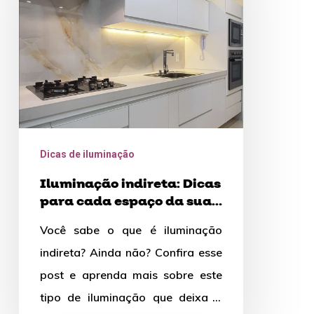
para
cada
espaço
da
sua
casa
Dicas de iluminação
Iluminação indireta: Dicas
para cada espaço da sua
casa
Você sabe o que é iluminação
indireta? Ainda não? Confira esse
post e aprenda mais sobre este
tipo de iluminação que deixa o