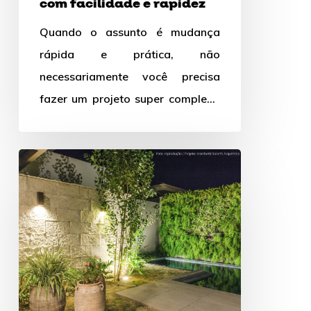
com facilidade e rapidez
Quando o assunto é mudança
rápida e prática, não
necessariamente você precisa
fazer um projeto super complexo
e detalhado. Há opções super
interessantes para dar…
4
dicas
matadoras
para
a
sua
iluminação