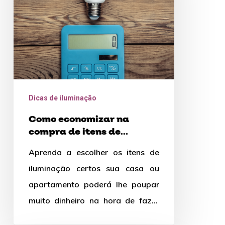
de
itens
de
iluminação
Dicas de iluminação
Como economizar na
compra de itens de
iluminação
Aprenda a escolher os itens de
iluminação certos sua casa ou
apartamento poderá lhe poupar
muito dinheiro na hora de fazer
uma reforma ou construir…