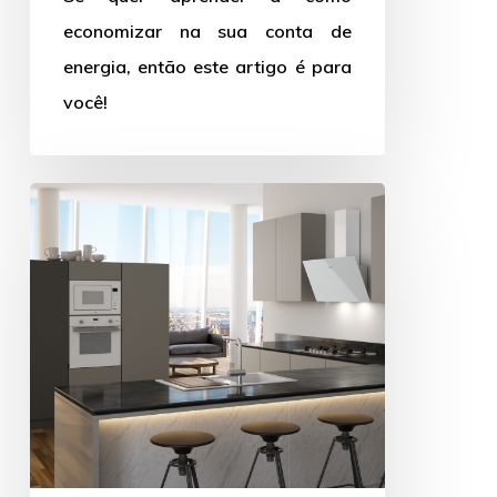
economizar na sua conta de
energia, então este artigo é para
você!
Cozinha
moderna:
aprenda
a
transformar
a
sua
com
essas