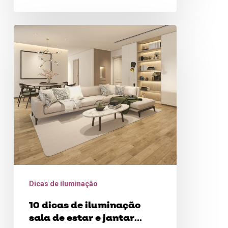
ambiente mais…
10
dicas
de
iluminação
sala
de
estar
e
jantar
integradas
Dicas de iluminação
10 dicas de iluminação
sala de estar e jantar