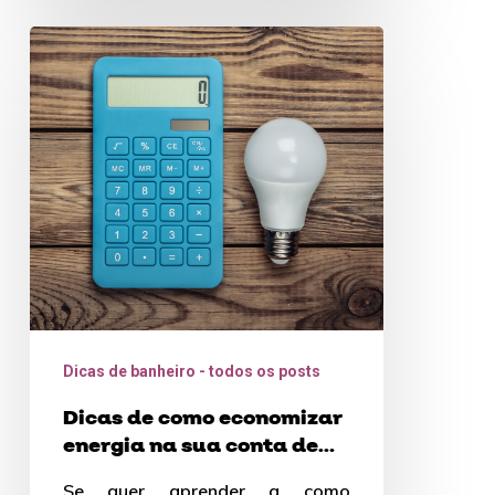
Dicas
de
como
economizar
energia
na
sua
conta
de
luz
Dicas de banheiro - todos os posts
Dicas de como economizar
energia na sua conta de
luz
Se quer aprender a como