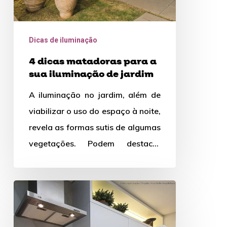
de
jardim
Dicas de iluminação
4 dicas matadoras para a
sua iluminação de jardim
A iluminação no jardim, além de
viabilizar o uso do espaço à noite,
revela as formas sutis de algumas
vegetações. Podem destacar
texturas, volumes e…
Iluminação
indireta:
Dicas