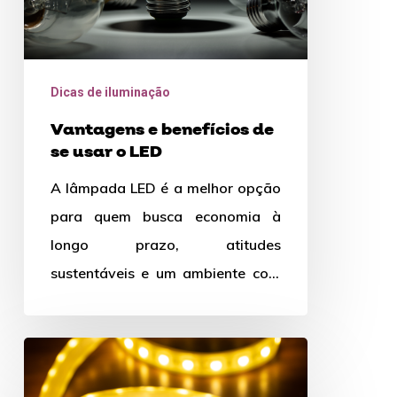
LED
Dicas de iluminação
Vantagens e benefícios de
se usar o LED
A lâmpada LED é a melhor opção
para quem busca economia à
longo prazo, atitudes
sustentáveis e um ambiente com
iluminação de qualidade. Quer
saber…
Fita
de