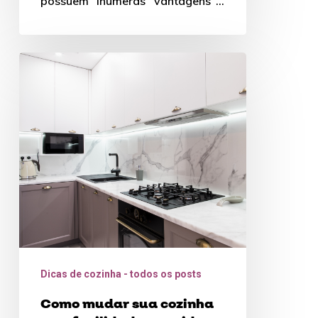
possuem inúmeras vantagens e
no texto de hoje…
Como
mudar
sua
cozinha
com
facilidade
e
rapidez
Dicas de cozinha - todos os posts
Como mudar sua cozinha