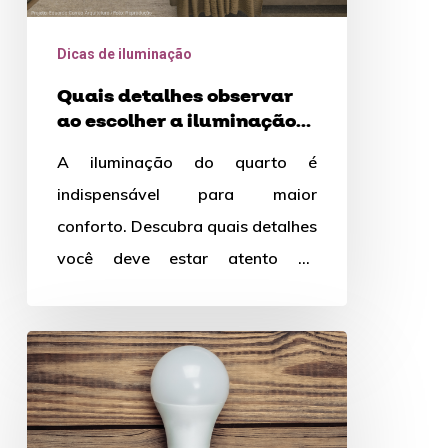
quarto?
Dicas de iluminação
Quais detalhes observar
ao escolher a iluminação
do quarto?
A iluminação do quarto é
indispensável para maior
conforto. Descubra quais detalhes
você deve estar atento no
momento de escolher esta
iluminação.
Como
economizar
na
compra