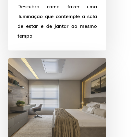
integradas
Descubra como fazer uma
iluminação que contemple a sala
de estar e de jantar ao mesmo
tempo!
Quais
detalhes
observar
ao
escolher
a
iluminação
do