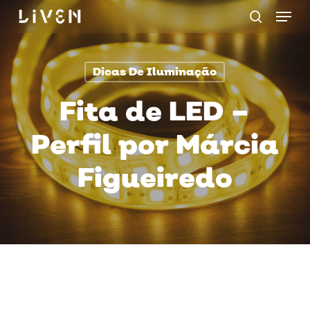
Menu
Skip
procurar
to
main
Dicas De Iluminação
content
Fita de LED –
Perfil por Márcia
Figueiredo